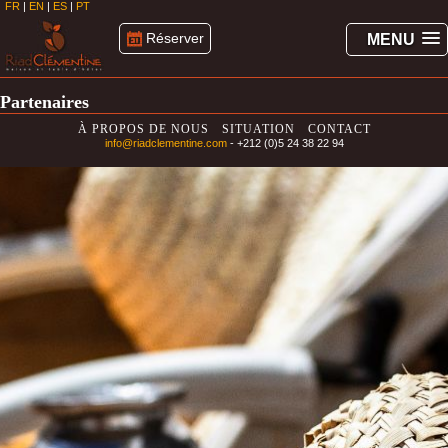
FR
|
EN
|
ES
|
PT
Réserver
MENU
Partenaires
À PROPOS DE NOUS
SITUATION
CONTACT
info@riadclementine.com
- +212 (0)5 24 38 22 94